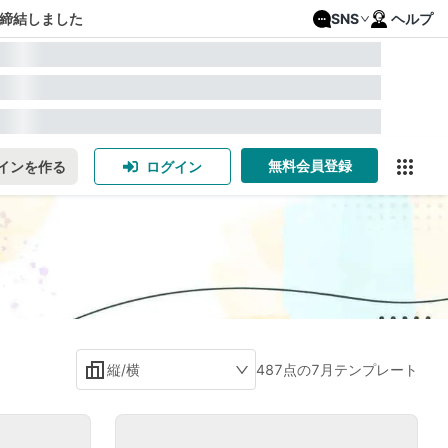
締結しました
SNS
ヘルプ
無料会員登録
インを作る
ログイン
縦/横
487点の7月テンプレート