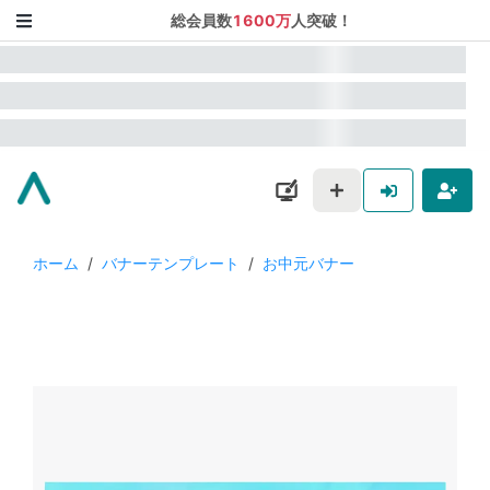
総会員数
1600万
人突破！
ホーム
/
バナーテンプレート
/
お中元バナー