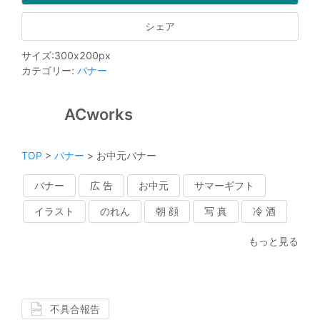
シェア
サイズ
:
300
x
200
px
カテゴリー
:
バナー
ACworks
TOP
>
バナー
>
お中元バナー
バナー
広 告
お中元
サマーギフト
イラスト
のれん
朝 顔
写 真
冷 酒
もっと見る
不具合報告