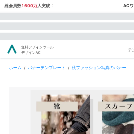
総会員数
1600万
人突破！
AC
無料デザインツール
テ
デザインAC
ホーム
/
バナーテンプレート
/
秋ファッション写真のバナー