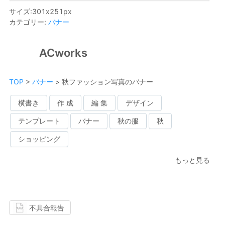
サイズ
:
301
x
251
px
カテゴリー
:
バナー
ACworks
TOP
>
バナー
>
秋ファッション写真のバナー
横書き
作 成
編 集
デザイン
テンプレート
バナー
秋の服
秋
ショッピング
もっと見る
不具合報告