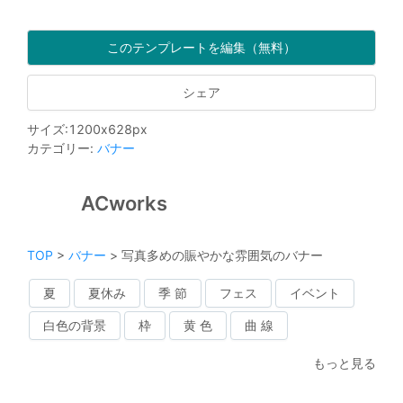
このテンプレートを編集（無料）
シェア
サイズ
:
1200
x
628
px
カテゴリー
:
バナー
ACworks
TOP
>
バナー
>
写真多めの賑やかな雰囲気のバナー
夏
夏休み
季 節
フェス
イベント
白色の背景
枠
黄 色
曲 線
もっと見る