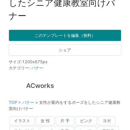
したシニア健康教室向けバ
ナー
このテンプレートを編集（無料）
シェア
サイズ
:
1200
x
675
px
カテゴリー
:
バナー
ACworks
TOP
>
バナー
>
女性が案内をするポーズをしたシニア健康教
室向けバナー
イラスト
女 性
片 手
ピンク
ヨガ