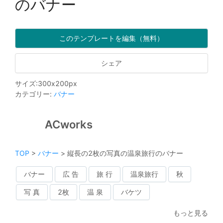
のバナー
このテンプレートを編集（無料）
シェア
サイズ
:
300
x
200
px
カテゴリー
:
バナー
ACworks
TOP
>
バナー
>
縦長の2枚の写真の温泉旅行のバナー
バナー
広 告
旅 行
温泉旅行
秋
写 真
2枚
温 泉
バケツ
もっと見る