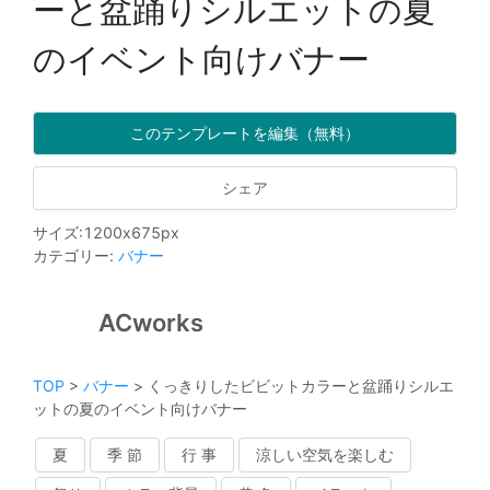
ーと盆踊りシルエットの夏
のイベント向けバナー
このテンプレートを編集（無料）
シェア
サイズ
:
1200
x
675
px
カテゴリー
:
バナー
ACworks
TOP
>
バナー
>
くっきりしたビビットカラーと盆踊りシルエ
ットの夏のイベント向けバナー
夏
季 節
行 事
涼しい空気を楽しむ