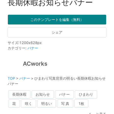
長期休暇お知らせバナー
このテンプレートを編集（無料）
シェア
サイズ
:
1200
x
628
px
カテゴリー
:
バナー
ACworks
TOP
>
バナー
>
ひまわり写真背景の明るい長期休暇お知らせ
バナー
長期休暇
お知らせ
バナー
ひまわり
花
咲く
明るい
写 真
1枚