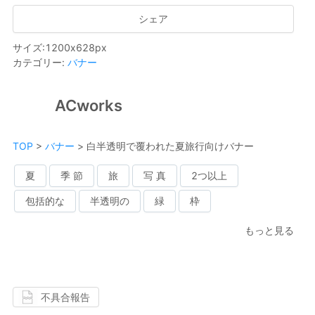
シェア
サイズ
:
1200
x
628
px
カテゴリー
:
バナー
ACworks
TOP
>
バナー
>
白半透明で覆われた夏旅行向けバナー
夏
季 節
旅
写 真
2つ以上
包括的な
半透明の
緑
枠
もっと見る
不具合報告