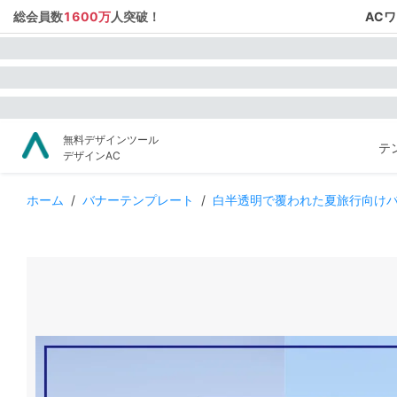
総会員数
1600万
人突破！
AC
無料デザインツール
テ
デザインAC
ホーム
/
バナーテンプレート
/
白半透明で覆われた夏旅行向け