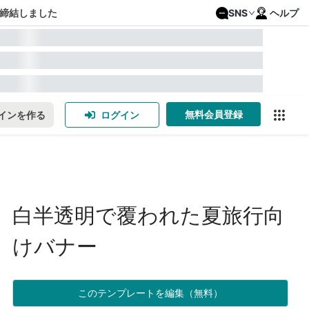
締結しました
SNS
ヘルプ
無料会員登録
インを作る
ログイン
白半透明で覆われた夏旅行向
けバナー
このテンプレートを編集（無料）