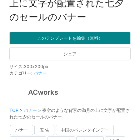
上に文字が配置された七夕
のセールのバナー
このテンプレートを編集（無料）
シェア
サイズ
:
300
x
200
px
カテゴリー
:
バナー
ACworks
TOP
>
バナー
>
夜空のような背景の満月の上に文字が配置さ
れた七夕のセールのバナー
バナー
広 告
中国のバレンタインデー