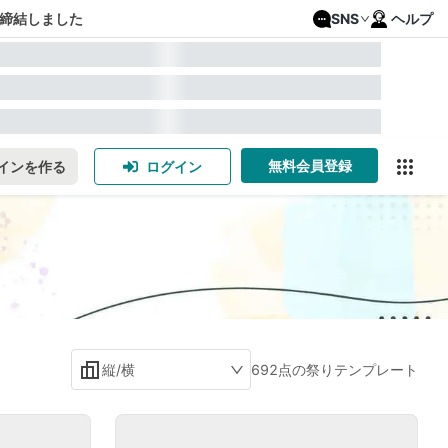
締結しました
SNS
ヘルプ
無料会員登録
インを作る
ログイン
縦/横
692点の祭りテンプレート