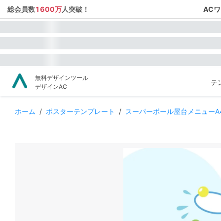
総会員数
1600万
人突破！
AC
無料デザインツール
テ
デザインAC
ホーム
/
ポスターテンプレート
/
スーパーボール屋台メニューA