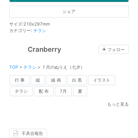
シェア
サイズ
:
210
x
297
mm
カテゴリー
:
チラシ
Cranberry
フォロー
TOP
>
チラシ
>
７月のぬりえ（七夕）
行 事
縦
線 画
白 黒
イラスト
チラシ
配 布
7月
夏
もっと見る
不具合報告