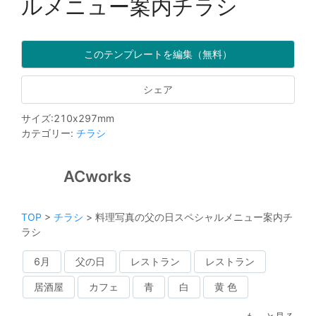
ルメニュー案内チラシ
このテンプレートを編集（無料）
シェア
サイズ
:
210
x
297
mm
カテゴリー
:
チラシ
ACworks
TOP
>
チラシ
>
料理写真の父の日スペシャルメニュー案内チ
ラシ
6月
父の日
レストラン
レストラン
居酒屋
カフェ
青
白
黄 色