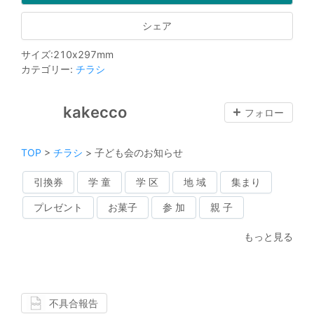
シェア
サイズ
:
210
x
297
mm
カテゴリー
:
チラシ
kakecco
フォロー
TOP
>
チラシ
>
子ども会のお知らせ
引換券
学 童
学 区
地 域
集まり
プレゼント
お菓子
参 加
親 子
もっと見る
不具合報告