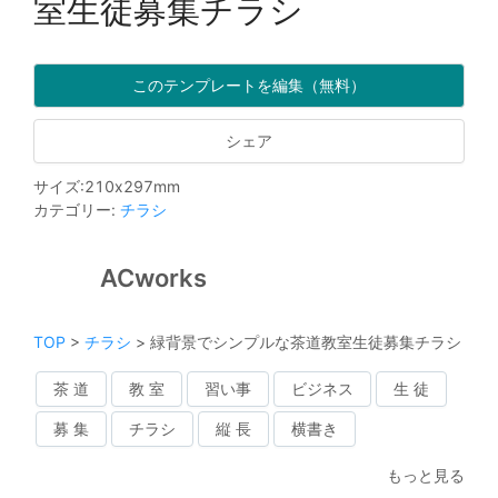
室生徒募集チラシ
このテンプレートを編集（無料）
シェア
サイズ
:
210
x
297
mm
カテゴリー
:
チラシ
ACworks
TOP
>
チラシ
>
緑背景でシンプルな茶道教室生徒募集チラシ
茶 道
教 室
習い事
ビジネス
生 徒
募 集
チラシ
縦 長
横書き
もっと見る