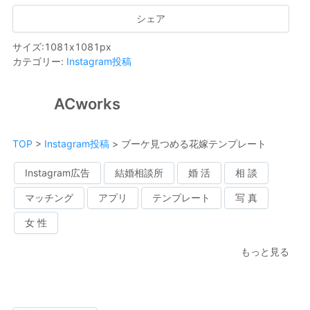
シェア
サイズ
:
1081
x
1081
px
カテゴリー
:
Instagram投稿
ACworks
TOP
>
Instagram投稿
>
ブーケ見つめる花嫁テンプレート
Instagram広告
結婚相談所
婚 活
相 談
マッチング
アプリ
テンプレート
写 真
女 性
もっと見る