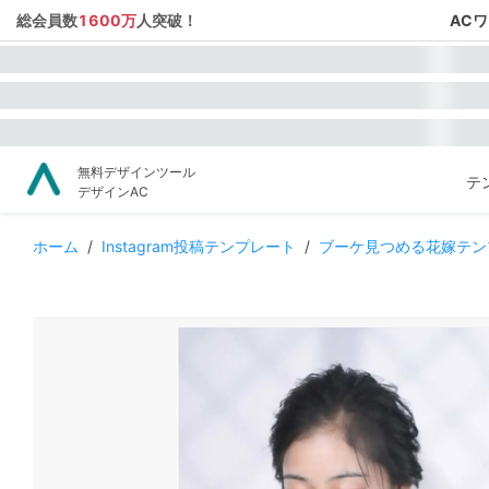
総会員数
1600万
人突破！
AC
無料デザインツール
テ
デザインAC
ホーム
/
Instagram投稿テンプレート
/
ブーケ見つめる花嫁テン