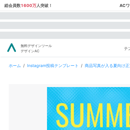
総会員数
1600万
人突破！
AC
無料デザインツール
テ
デザインAC
ホーム
/
Instagram投稿テンプレート
/
商品写真が入る夏向け正