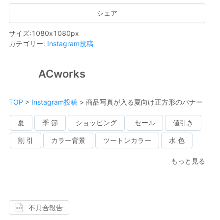
シェア
サイズ
:
1080
x
1080
px
カテゴリー
:
Instagram投稿
ACworks
TOP
>
Instagram投稿
>
商品写真が入る夏向け正方形のバナー
夏
季 節
ショッピング
セール
値引き
割 引
カラー背景
ツートンカラー
水 色
もっと見る
不具合報告