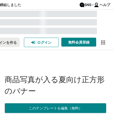
締結しました
SNS
ヘルプ
無料会員登録
インを作る
ログイン
商品写真が入る夏向け正方形
のバナー
このテンプレートを編集（無料）