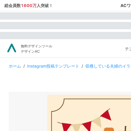
総会員数
1600万
人突破！
AC
無料デザインツール
テ
デザインAC
ホーム
/
Instagram投稿テンプレート
/
収穫している夫婦のイラス