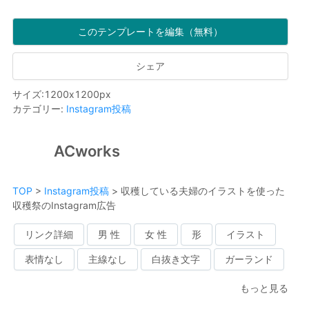
このテンプレートを編集（無料）
シェア
サイズ
:
1200
x
1200
px
カテゴリー
:
Instagram投稿
ACworks
TOP
>
Instagram投稿
>
収穫している夫婦のイラストを使った
収穫祭のInstagram広告
リンク詳細
男 性
女 性
形
イラスト
表情なし
主線なし
白抜き文字
ガーランド
もっと見る