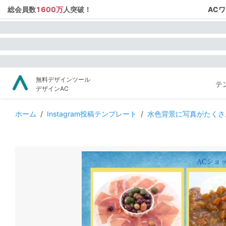
総会員数
1600万
人突破！
AC
無料デザインツール
テ
デザインAC
ホーム
/
Instagram投稿テンプレート
/
水色背景に写真がたくさ