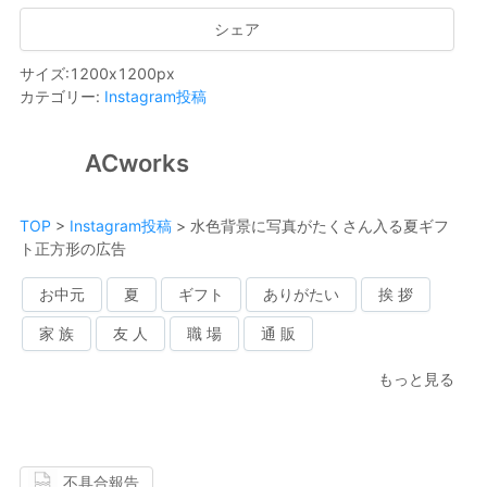
シェア
サイズ
:
1200
x
1200
px
カテゴリー
:
Instagram投稿
ACworks
TOP
>
Instagram投稿
>
水色背景に写真がたくさん入る夏ギフ
ト正方形の広告
お中元
夏
ギフト
ありがたい
挨 拶
家 族
友 人
職 場
通 販
もっと見る
不具合報告