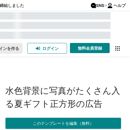
締結しました
SNS
ヘルプ
無料会員登録
インを作る
ログイン
水色背景に写真がたくさん入
る夏ギフト正方形の広告
このテンプレートを編集（無料）