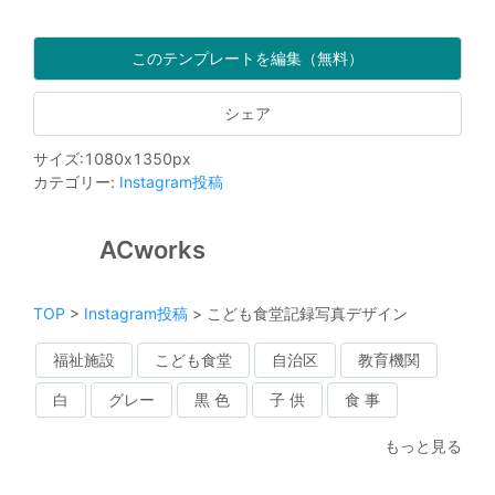
このテンプレートを編集（無料）
シェア
サイズ
:
1080
x
1350
px
カテゴリー
:
Instagram投稿
ACworks
TOP
>
Instagram投稿
>
こども食堂記録写真デザイン
福祉施設
こども食堂
自治区
教育機関
白
グレー
黒 色
子 供
食 事
もっと見る