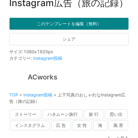
Instagram広告（旅の記録）
このテンプレートを編集（無料）
シェア
サイズ
:
1080
x
1920
px
カテゴリー
:
Instagram投稿
ACworks
TOP
>
Instagram投稿
>
上下写真のおしゃれなInstagram広
告（旅の記録）
ストーリー
ハネムーン旅行
旅 行
思い出
インスタグラム
広 告
女 性
海
風 景