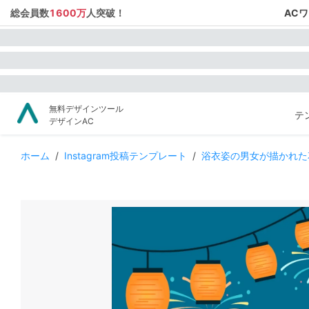
総会員数
1600万
人突破！
AC
無料デザインツール
テ
デザインAC
ホーム
/
Instagram投稿テンプレート
/
浴衣姿の男女が描かれた