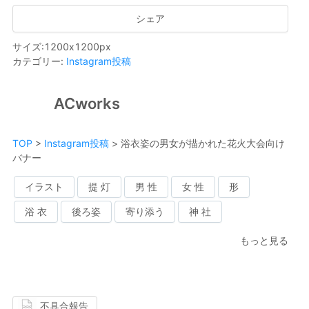
シェア
サイズ
:
1200
x
1200
px
カテゴリー
:
Instagram投稿
ACworks
TOP
>
Instagram投稿
>
浴衣姿の男女が描かれた花火大会向け
バナー
イラスト
提 灯
男 性
女 性
形
浴 衣
後ろ姿
寄り添う
神 社
もっと見る
不具合報告