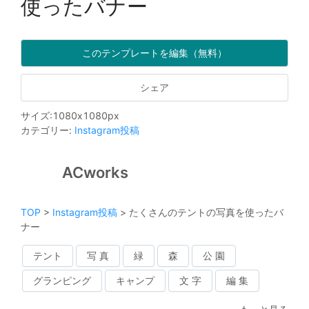
使ったバナー
このテンプレートを編集（無料）
シェア
サイズ
:
1080
x
1080
px
カテゴリー
:
Instagram投稿
ACworks
TOP
>
Instagram投稿
>
たくさんのテントの写真を使ったバ
ナー
テント
写 真
緑
森
公 園
グランピング
キャンプ
文 字
編 集