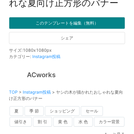
れな夏向け正方形のバナー
このテンプレートを編集（無料）
シェア
サイズ
:
1080
x
1080
px
カテゴリー
:
Instagram投稿
ACworks
TOP
>
Instagram投稿
>
ヤシの木が描かれたおしゃれな夏向
け正方形のバナー
夏
季 節
ショッピング
セール
値引き
割 引
黄 色
水 色
カラー背景