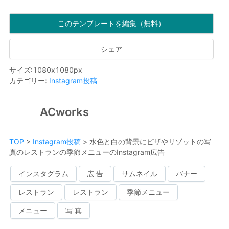
このテンプレートを編集（無料）
シェア
サイズ
:
1080
x
1080
px
カテゴリー
:
Instagram投稿
ACworks
TOP
>
Instagram投稿
>
水色と白の背景にピザやリゾットの写
真のレストランの季節メニューのInstagram広告
インスタグラム
広 告
サムネイル
バナー
レストラン
レストラン
季節メニュー
メニュー
写 真