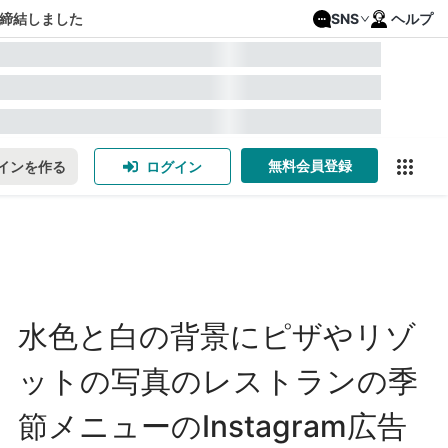
締結しました
SNS
ヘルプ
無料会員登録
インを作る
ログイン
水色と白の背景にピザやリゾ
ットの写真のレストランの季
節メニューのInstagram広告