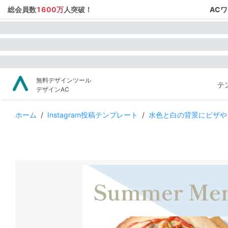
総会員数
1600万
人突破！
AC
無料デザインツール
テ
デザインAC
ホーム
/
Instagram投稿テンプレート
/
水色と白の背景にピザやリ