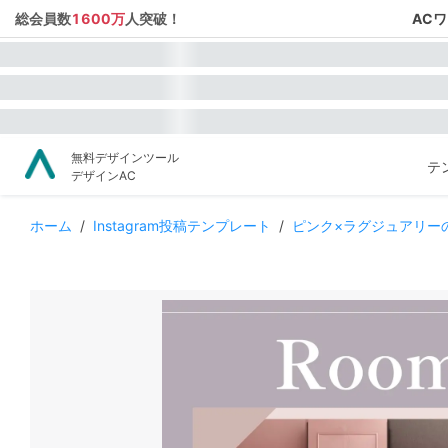
総会員数
1600万
人突破！
AC
無料デザインツール
テ
デザインAC
ホーム
/
Instagram投稿テンプレート
/
ピンク×ラグジュアリー