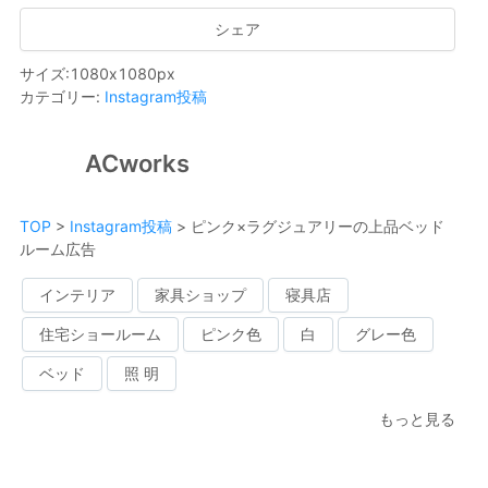
シェア
サイズ
:
1080
x
1080
px
カテゴリー
:
Instagram投稿
ACworks
TOP
>
Instagram投稿
>
ピンク×ラグジュアリーの上品ベッド
ルーム広告
インテリア
家具ショップ
寝具店
住宅ショールーム
ピンク色
白
グレー色
ベッド
照 明
もっと見る