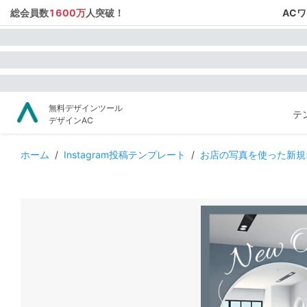
総会員数
1600万
人突破！
AC
無料デザインツール
テ
デザインAC
ホーム
/
Instagram投稿テンプレート
/
お店の写真を使った新規