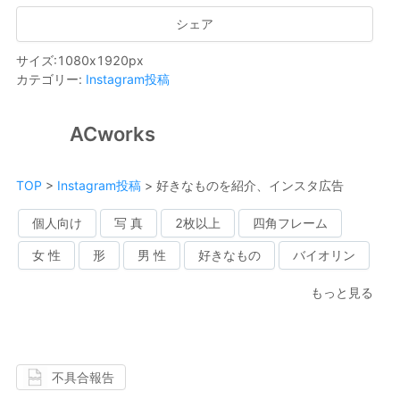
シェア
サイズ
:
1080
x
1920
px
カテゴリー
:
Instagram投稿
ACworks
TOP
>
Instagram投稿
>
好きなものを紹介、インスタ広告
個人向け
写 真
2枚以上
四角フレーム
女 性
形
男 性
好きなもの
バイオリン
もっと見る
不具合報告