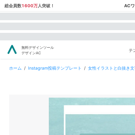
総会員数
1600万
人突破！
AC
無料デザインツール
テ
デザインAC
ホーム
/
Instagram投稿テンプレート
/
女性イラストと白抜き文字