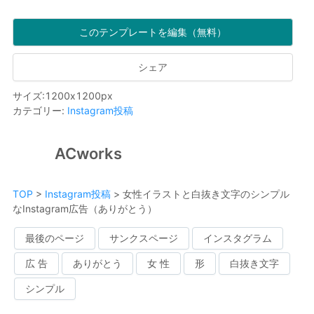
このテンプレートを編集（無料）
シェア
サイズ
:
1200
x
1200
px
カテゴリー
:
Instagram投稿
ACworks
TOP
>
Instagram投稿
>
女性イラストと白抜き文字のシンプル
なInstagram広告（ありがとう）
最後のページ
サンクスページ
インスタグラム
広 告
ありがとう
女 性
形
白抜き文字
シンプル