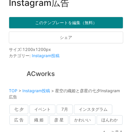
Instagram広告
このテンプレートを編集（無料）
シェア
サイズ
:
1200
x
1200
px
カテゴリー
:
Instagram投稿
ACworks
TOP
>
Instagram投稿
>
星空の織姫と彦星の七夕Instagram
広告
七 夕
イベント
7月
インスタグラム
広 告
織 姫
彦 星
かわいい
ほんわか