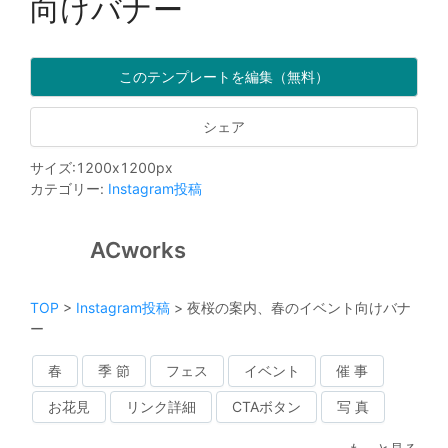
向けバナー
このテンプレートを編集（無料）
シェア
サイズ
:
1200
x
1200
px
カテゴリー
:
Instagram投稿
ACworks
TOP
>
Instagram投稿
>
夜桜の案内、春のイベント向けバナ
ー
春
季 節
フェス
イベント
催 事
お花見
リンク詳細
CTAボタン
写 真