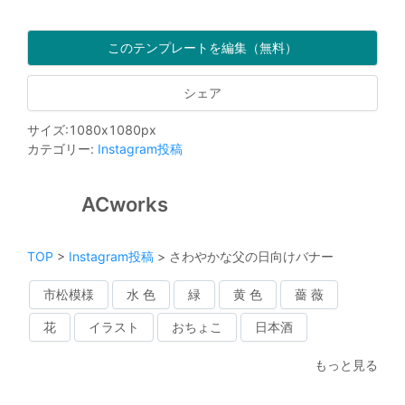
このテンプレートを編集（無料）
シェア
サイズ
:
1080
x
1080
px
カテゴリー
:
Instagram投稿
ACworks
TOP
>
Instagram投稿
>
さわやかな父の日向けバナー
市松模様
水 色
緑
黄 色
薔 薇
花
イラスト
おちょこ
日本酒
もっと見る