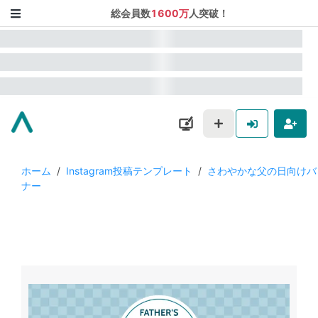
総会員数
1600万
人突破！
ホーム
/
Instagram投稿テンプレート
/
さわやかな父の日向けバ
ナー