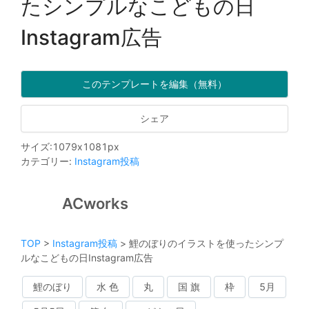
たシンプルなこどもの日
Instagram広告
このテンプレートを編集（無料）
シェア
サイズ
:
1079
x
1081
px
カテゴリー
:
Instagram投稿
ACworks
TOP
>
Instagram投稿
>
鯉のぼりのイラストを使ったシンプ
ルなこどもの日Instagram広告
鯉のぼり
水 色
丸
国 旗
枠
5月