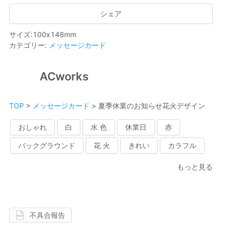
シェア
サイズ
:
100
x
148
mm
カテゴリー
:
メッセージカード
ACworks
TOP
>
メッセージカード
>
夏季休業のお知らせ花火デザイン
おしゃれ
白
水 色
休業日
赤
バックグラウンド
花 火
きれい
カラフル
もっと見る
不具合報告