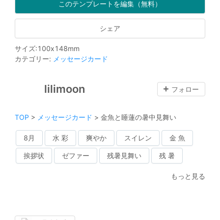
このテンプレートを編集（無料）
シェア
サイズ
:
100
x
148
mm
カテゴリー
:
メッセージカード
lilimoon
フォロー
TOP
>
メッセージカード
>
金魚と睡蓮の暑中見舞い
8月
水 彩
爽やか
スイレン
金 魚
挨拶状
ゼファー
残暑見舞い
残 暑
もっと見る