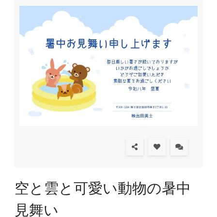
空と雲と可愛い動物の暑中
見舞い