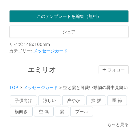
このテンプレートを編集（無料）
シェア
サイズ
:
148
x
100
mm
カテゴリー
:
メッセージカード
エミリオ
フォロー
TOP
>
メッセージカード
>
空と雲と可愛い動物の暑中見舞い
子供向け
涼しい
爽やか
挨 拶
季 節
横向き
空 気
雲
プール
もっと見る