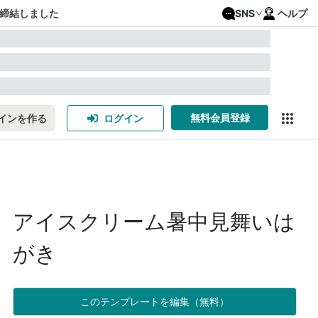
締結しました
SNS
ヘルプ
無料会員登録
インを作る
ログイン
アイスクリーム暑中見舞いは
がき
このテンプレートを編集（無料）