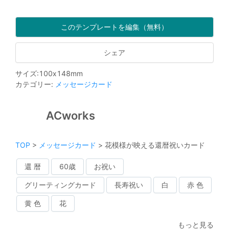
このテンプレートを編集（無料）
シェア
サイズ
:
100
x
148
mm
カテゴリー
:
メッセージカード
ACworks
TOP
>
メッセージカード
>
花模様が映える還暦祝いカード
還 暦
60歳
お祝い
グリーティングカード
長寿祝い
白
赤 色
黄 色
花
もっと見る