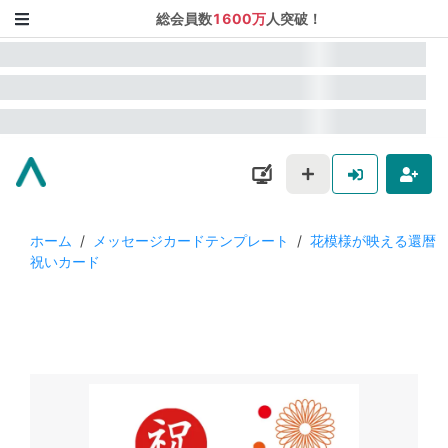
総会員数
1600万
人突破！
ホーム
/
メッセージカードテンプレート
/
花模様が映える還暦
祝いカード