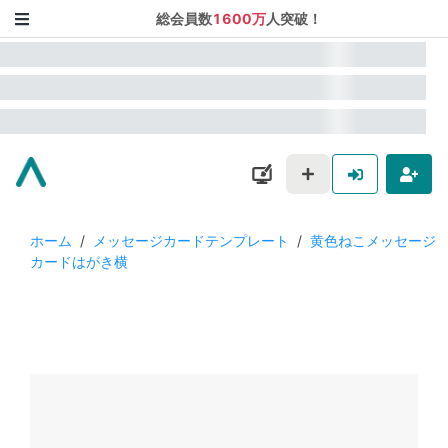
総会員数
1600万
人突破！
ホーム
/
メッセージカードテンプレート
/
黄色ねこメッセージ
カードはがき横