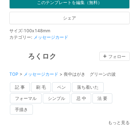
このテンプレートを編集（無料）
シェア
サイズ
:
100
x
148
mm
カテゴリー
:
メッセージカード
ろくロク
フォロー
TOP
>
メッセージカード
>
喪中はがき グリーンの波
記 事
刷 毛
ペン
落ち着いた
フォーマル
シンプル
忌 中
法 要
手描き
もっと見る