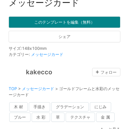
メッセージカード
このテンプレートを編集（無料）
シェア
サイズ
:
148
x
100
mm
カテゴリー
:
メッセージカード
kakecco
フォロー
TOP
>
メッセージカード
>
ゴールドフレームと水彩のメッセ
ージカード
木 材
手描き
グラデーション
にじみ
ブルー
水 彩
草
テクスチャ
金 属