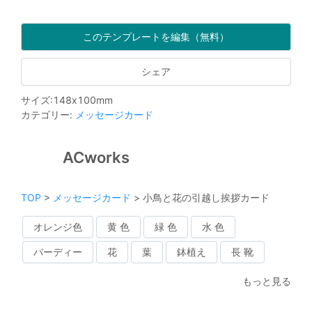
このテンプレートを編集（無料）
シェア
サイズ
:
148
x
100
mm
カテゴリー
:
メッセージカード
ACworks
TOP
>
メッセージカード
>
小鳥と花の引越し挨拶カード
オレンジ色
黄 色
緑 色
水 色
バーディー
花
葉
鉢植え
長 靴
もっと見る