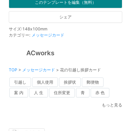
このテンプレートを編集（無料）
シェア
サイズ
:
148
x
100
mm
カテゴリー
:
メッセージカード
ACworks
TOP
>
メッセージカード
>
花の引越し挨拶カード
引越し
個人使用
挨拶状
郵便物
案 内
人 生
住所変更
青
赤 色
もっと見る