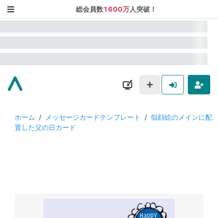
総会員数
1600万
人突破！
ホーム
/
メッセージカードテンプレート
/
似顔絵のメインに配
置した父の日カード