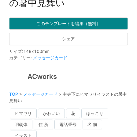
の暑中見舞い
このテンプレートを編集（無料）
シェア
サイズ
:
148
x
100
mm
カテゴリー
:
メッセージカード
ACworks
TOP
>
メッセージカード
>
中央下にヒマワリイラストの暑中
見舞い
ヒマワリ
かわいい
花
ほっこり
明朝体
住 所
電話番号
名 前
イラスト