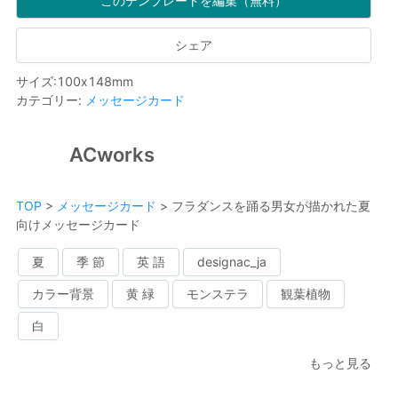
このテンプレートを編集（無料）
シェア
サイズ
:
100
x
148
mm
カテゴリー
:
メッセージカード
ACworks
TOP
>
メッセージカード
>
フラダンスを踊る男女が描かれた夏
向けメッセージカード
夏
季 節
英 語
designac_ja
カラー背景
黄 緑
モンステラ
観葉植物
白
もっと見る