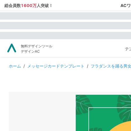
総会員数
1600万
人突破！
AC
無料デザインツール
テ
デザインAC
ホーム
/
メッセージカードテンプレート
/
フラダンスを踊る男