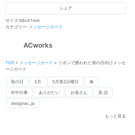
シェア
サイズ
:
68
x
41
mm
カテゴリー
:
メッセージカード
ACworks
TOP
>
メッセージカード
>
リボンで囲われた母の日向けメッセ
ージカード
母の日
5月
5月第2日曜日
春
年中行事
ありがたい
お母さん
英 語
designac_ja
もっと見る