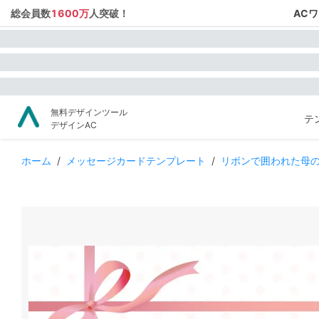
総会員数
1600万
人突破！
AC
無料デザインツール
テ
デザインAC
ホーム
/
メッセージカードテンプレート
/
リボンで囲われた母