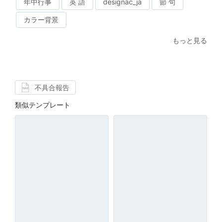
年中行事
英 語
designac_ja
節 句
カラー背景
もっと見る
不具合報告
類似テンプレート