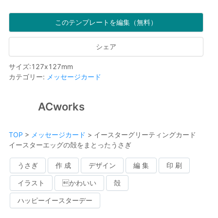
このテンプレートを編集（無料）
シェア
サイズ
:
127
x
127
mm
カテゴリー
:
メッセージカード
ACworks
TOP
>
メッセージカード
>
イースターグリーティングカード
イースターエッグの殻をまとったうさぎ
うさぎ
作 成
デザイン
編 集
印 刷
イラスト
かわいい
殻
ハッピーイースターデー