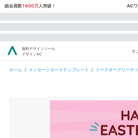
総会員数
1600万
人突破！
AC
無料デザインツール
テ
デザインAC
ホーム
/
メッセージカードテンプレート
/
イースターグリーテ